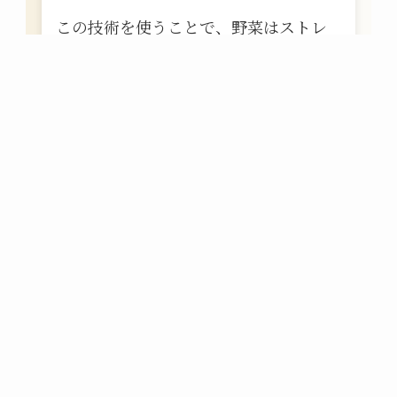
この技術を使うことで、野菜はストレ
スに強くなり、根がぐんと張って水分
と栄養をしっかり吸収します。「
みず
みずしさが続く
」「
香りが豊かにな
る
」など、ひと口食べただけで違いが
わかるほどの“おいしさ”につながりま
す。
詳しくはこちら